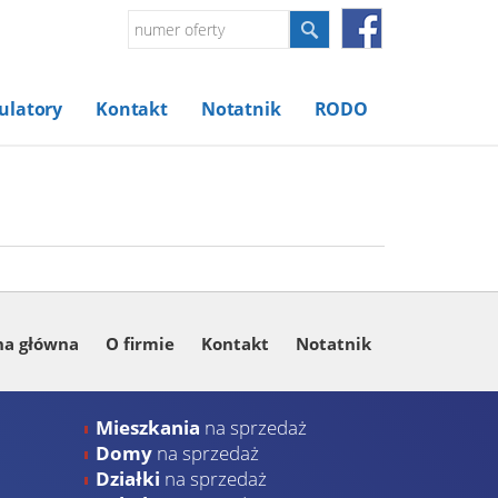
ulatory
Kontakt
Notatnik
RODO
na główna
O firmie
Kontakt
Notatnik
Mieszkania
na sprzedaż
Domy
na sprzedaż
Działki
na sprzedaż