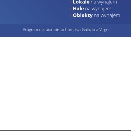
Lokale
na wynajem
Hale
na wynajem
Obiekty
na wynajem
Program dla biur nieruchomości
Galactica Virgo