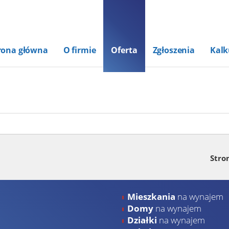
rona główna
O firmie
Oferta
Zgłoszenia
Kalk
Stro
Mieszkania
na wynajem
Domy
na wynajem
Działki
na wynajem