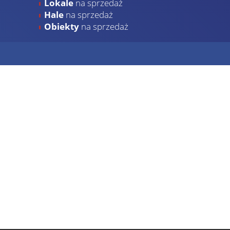
Lokale
na sprzedaż
Hale
na sprzedaż
Obiekty
na sprzedaż