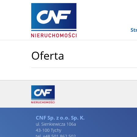
St
Oferta
CNF Sp. z o.o. Sp. K.
ul. Sienkiewicza 106a
43-100 Tychy
tel. +48 501 862 502