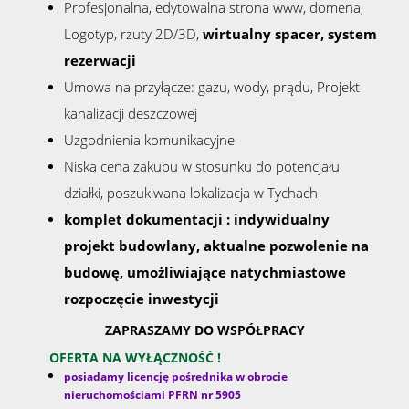
Profesjonalna, edytowalna strona www, domena,
Kalkulat
Logotyp, rzuty 2D/3D,
wirtualny spacer, system
rezerwacji
Umowa na przyłącze: gazu, wody, prądu, Projekt
kosztów
kanalizacji deszczowej
Uzgodnienia komunikacyjne
Kalkulat
Niska cena zakupu w stosunku do potencjału
działki, poszukiwana lokalizacja w Tychach
komplet dokumentacji : indywidualny
kredyto
projekt budowlany, aktualne pozwolenie na
budowę, umożliwiające natychmiastowe
Kontak
rozpoczęcie inwestycji
ZAPRASZAMY DO WSPÓŁPRACY
Notatn
OFERTA NA WYŁĄCZNOŚĆ !
posiadamy licencję pośrednika w obrocie
nieruchomościami PFRN nr 5905