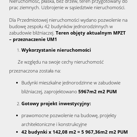
Nieruchomość, płaska, bez drzew, teren przygotowany do
prac ziemnych. Uzbrojenie w sąsiedztwie nieruchomości.
Zgłosze
Dla Przedmiotowej nieruchomości wydano pozwolenie na
budowę zespołu 42 budynków jednorodzinnych w
zabudowie bliźniaczej.
Teren objęty aktualnym MPZT
Zgłoś
– przeznaczenie UM1
Wykorzystanie nieruchomości
ofertę
Ze względu na swoje cechy nieruchomość
przeznaczona została na:
Zgłoś
Budynki mieszkalne jednorodzinne w zabudowie
bliźniaczej, zaprojektowano
5967m2 m2 PUM
poszukiw
Gotowy projekt inwestycyjny:
prawomocne pozwolenie na budowę, projekty
architektoniczne i konstrukcyjne
Kalkul
42 budynki x 142,08 m2 = 5 967,36m2 m2 PUM