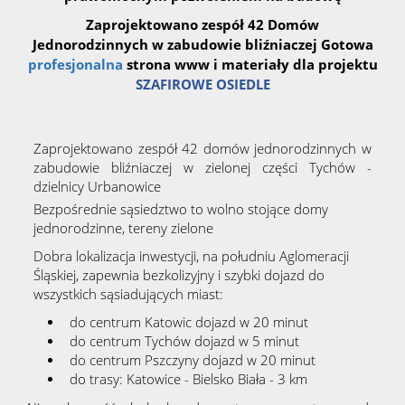
Oferta
Zaprojektowano zespół 42 Domów
Jednorodzinnych w zabudowie bliźniaczej Gotowa
profesjonalna
strona www i materiały dla projektu
Mieszkan
SZAFIROWE OSIEDLE
Domy
Zaprojektowano zespół 42 domów jednorodzinnych w
zabudowie bliźniaczej w zielonej części Tychów -
dzielnicy Urbanowice
Dzialki
Bezpośrednie sąsiedztwo to wolno stojące domy
jednorodzinne, tereny zielone
Dobra lokalizacja inwestycji, na południu Aglomeracji
Lokale
Śląskiej, zapewnia bezkolizyjny i szybki dojazd do
wszystkich sąsiadujących miast:
do centrum Katowic dojazd w 20 minut
Hale
do centrum Tychów dojazd w 5 minut
do centrum Pszczyny dojazd w 20 minut
do trasy: Katowice - Bielsko Biała - 3 km
Obiekty