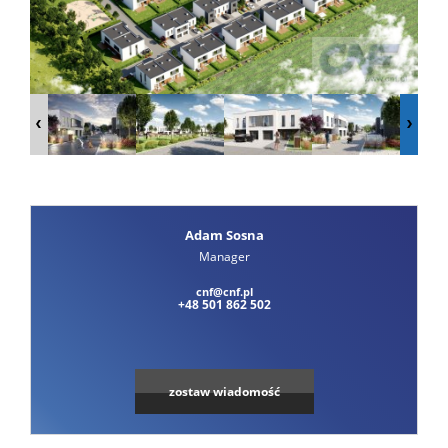
Pompy
ciepła
Zarządza
Adam Sosna
Manager
nierucho
cnf@cnf.pl
+48 501 862 502
Projekto
zostaw wiadomość
wnętrz