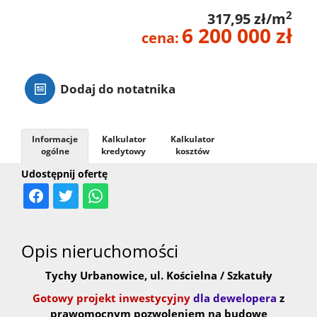
2
317,95 zł/m
Ubezpiec
6 200 000 zł
cena:
Leasing
Dodaj do notatnika
Partnerz
Informacje
Kalkulator
Kalkulator
ogólne
kredytowy
kosztów
Usługi
Udostępnij ofertę
dodatko
Opis nieruchomości
Facebook
Tychy Urbanowice, ul. Kościelna / Szkatuły
Gotowy projekt inwestycyjny
dla dewelopera
z
prawomocnym pozwoleniem na budowę