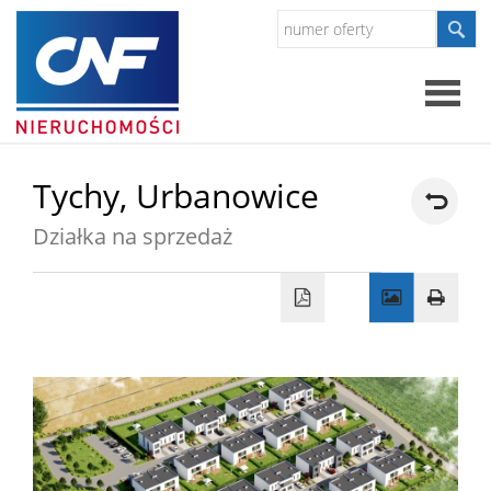
Strona
Tychy,
Urbanowice
główna
Działka na sprzedaż
O
firmie
O
firmie
Kredyty