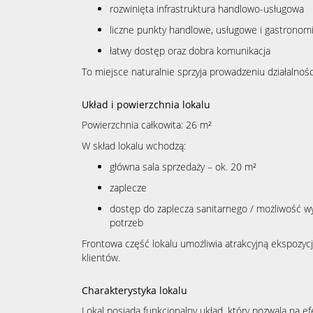
rozwinięta infrastruktura handlowo-usługowa
liczne punkty handlowe, usługowe i gastronom
łatwy dostęp oraz dobra komunikacja
To miejsce naturalnie sprzyja prowadzeniu działalnośc
Układ i powierzchnia lokalu
Powierzchnia całkowita: 26 m²
W skład lokalu wchodzą:
główna sala sprzedaży – ok. 20 m²
zaplecze
dostęp do zaplecza sanitarnego / możliwość w
potrzeb
Frontowa część lokalu umożliwia atrakcyjną ekspozycję
klientów.
Charakterystyka lokalu
Lokal posiada funkcjonalny układ, który pozwala na e