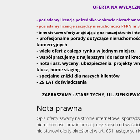
OFERTA NA WYŁĄCZ
- posiadamy licencję pośrednika w obrocie nieruchomo
- posiadamy licencję zarządcy nieru
chomości PFRN nr 
- inne ciekawe oferty znajdują się na naszej stronie int
- profesjonalne porady dotyczące nieruchomośc
komercyjnych
- wiele ofert z całego rynku w jednym miejscu
- współpracujemy z najlepszymi doradcami kr
- notariusz, wyceny, ubezpieczenia, projekty w
klucz, home staging
- specjalne zniżki dla naszych klientów
- 25 LAT doświadczenia
ZAPRASZAMY : STARE TYCHY, UL. SIENKIEWICZ
Nota prawna
Opis oferty zawarty na stronie internetowej sporządz
nieruchomości oraz informacji uzyskanych od właścicie
nie stanowi oferty określonej w art. 66 i następnych K