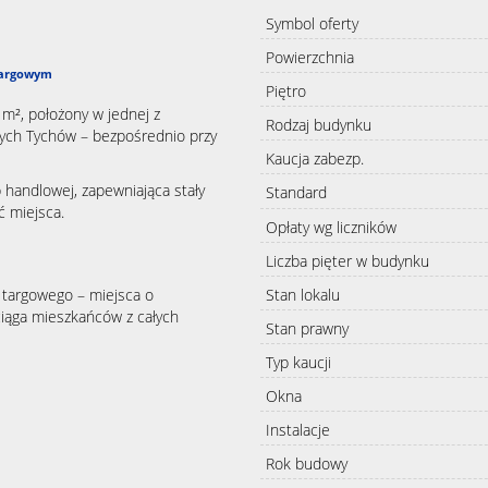
Symbol oferty
Powierzchnia
 targowym
Piętro
 m², położony w jednej z
Rodzaj budynku
rych Tychów – bezpośrednio przy
Kaucja zabezp.
b handlowej, zapewniająca stały
Standard
ć miejsca.
Opłaty wg liczników
Liczba pięter w budynku
Stan lokalu
 targowego – miejsca o
yciąga mieszkańców z całych
Stan prawny
Typ kaucji
Okna
Instalacje
Rok budowy