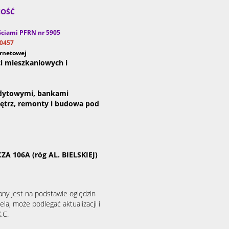
NOŚĆ
ściami PFRN nr 5905
30457
ernetowej
i mieszkaniowych i
edytowymi, bankami
nętrz, remonty i budowa pod
A 106A (róg AL. BIELSKIEJ)
any jest na podstawie oględzin
la, może podlegać aktualizacji i
.C.