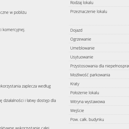
Rodzaj lokalu
Przeznaczenie lokalu
iczne w pobliżu
i komercyjnej.
Dojazd
Ogrzewanie
Umeblowanie
Usytuowanie
Przystosowania dla niepełnospr
Możliwość parkowania
Kraty
ykorzystania zaplecza według
Położenie lokalu
 działalności i łatwy dostęp dla
Witryna wystawowa
Wejście
Pow. całk. budynku
fektywne wykorzystanie całej