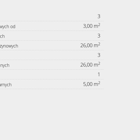
3
2
3,00 m
owych od
3
ych
2
26,00 m
azynowych
3
2
26,00 m
lnych
1
2
5,00 m
arnych