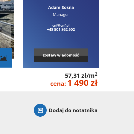
Adam Sosna
Manager
cnf@cnf.pl
+48 501 862 502
zostaw wiadomość
2
57,31 zł/m
1 490 zł
cena:
Dodaj do notatnika