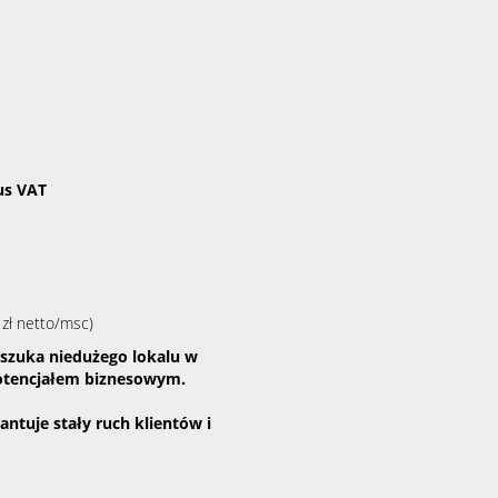
lus VAT
 zł netto/msc)
y szuka niedużego lokalu w
potencjałem biznesowym.
ntuje stały ruch klientów i